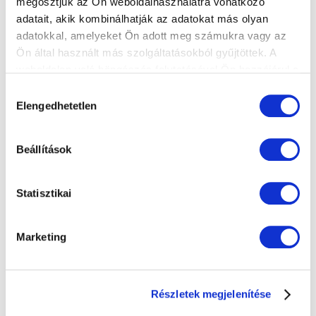
megosztjuk az Ön weboldalhasználatra vonatkozó
adatait, akik kombinálhatják az adatokat más olyan
adatokkal, amelyeket Ön adott meg számukra vagy az
Ön által használt más szolgáltatásokból gyűjtöttek. A
weboldalon való böngészés folytatásával Ön hozzájárul a
sütik használatához.
Hozzájárulás
Elengedhetetlen
kiválasztása
Beállítások
Statisztikai
Marketing
Részletek megjelenítése