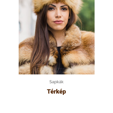
Sapkák
Térkép