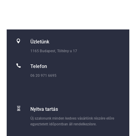

Üzletünk
1165 Budapest, Töltény u 17

Telefon
06 20 971 6695

Nyitva tartás
Új szalonunk minden kedves vásárlónk részére előre
egyeztetett időpontban áll rendelkezésre.