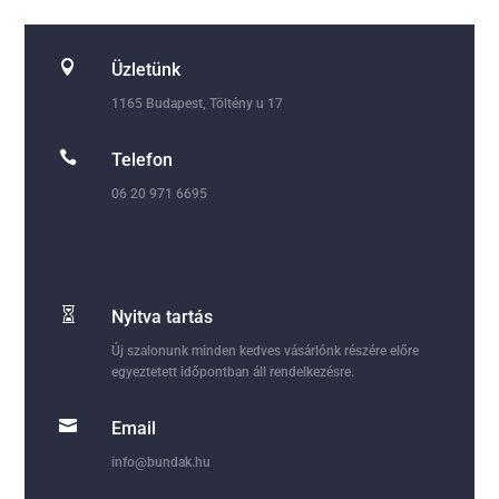

Üzletünk
1165 Budapest, Töltény u 17

Telefon
06 20 971 6695

Nyitva tartás
Új szalonunk minden kedves vásárlónk részére előre
egyeztetett időpontban áll rendelkezésre.

Email
info@bundak.hu