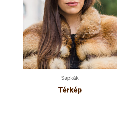
Sapkák
Térkép